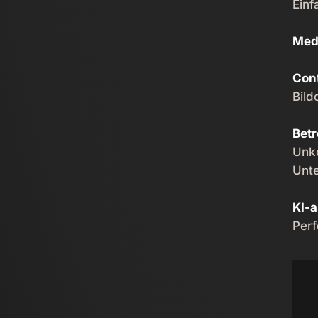
Einf
Med
Con
Bild
Betr
Unko
Unte
KI-a
Perf