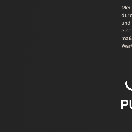
Mein
durc
und 
eine
maßg
Wart