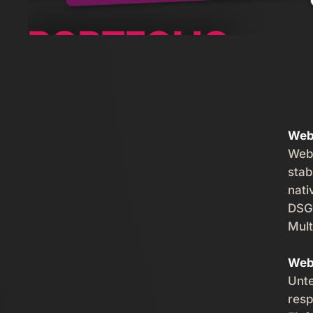
PORTFOLIO
Web
Web
stab
nati
DSG
Mult
Web
Unte
resp