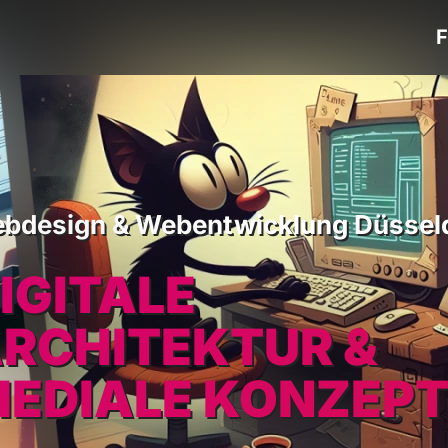
bdesign & Webentwicklung Düssel
IGITALE
RCHITEKTUR &
EDIALE KONZEPT