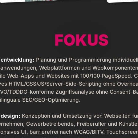
FOKUS
entwicklung:
Planung und Programmierung individuel
anwendungen, Webplattformen und Webkomponenten. 
ile Web-Apps und Websites mit 100/100 PageSpeed. C
ves HTML/­CSS/­JS/­Server-Side-Scripting ohne Overhe
VO/TDDDG-konforme Zugriffsanalyse ohne Consent-Ba
ilinguale SEO/GEO-Optimierung.
design:
Konzeption und Umsetzung von Webseiten fü
rnehmen, Gewerbetreibende, Freiberufler und Künstler
onsives UI, barrierefrei nach WCAG/­BITV. Touchscreen