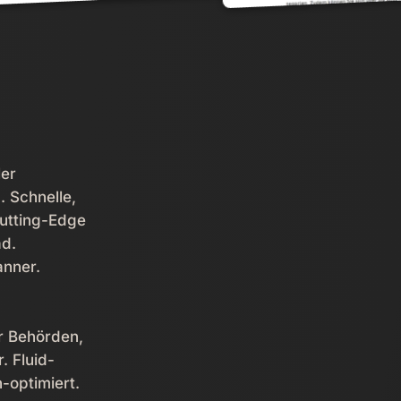
ler
Schnelle,
utting-Edge
ad.
nner.
r Behörden,
. Fluid-
-optimiert.