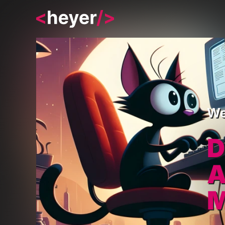
We
D
A
M