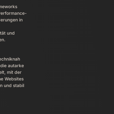
ameworks
Performance-
derungen in
tät und
en.
echniknah
 die autarke
t, mit der
ne Websites
n und stabil