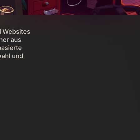
d Websites
ner aus
basierte
wahl und