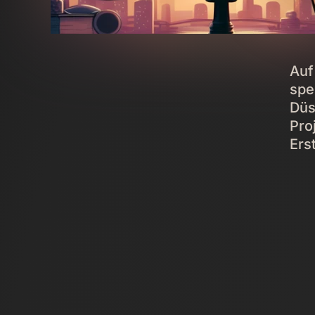
Auf
spe
Düs
Pro
Ers