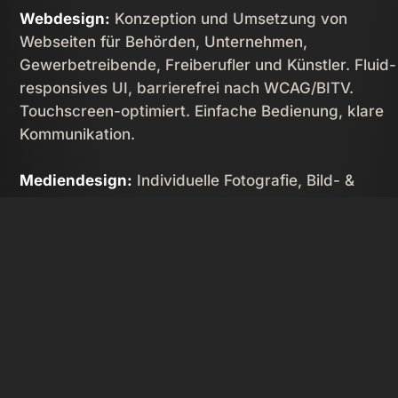
Webdesign:
Konzeption und Umsetzung von
Webseiten für Behörden, Unternehmen,
Gewerbetreibende, Freiberufler und Künstler. Fluid-
responsives UI, barrierefrei nach WCAG/­BITV.
Touchscreen-optimiert. Einfache Bedienung, klare
Kommunikation.
Mediendesign:
Individuelle Fotografie, Bild- &
Videobearbeitung.

Content Management:
Editieren Ihrer Inhalte im
Browser. Automatische Bildoptimierung.
Betreuung & Support:
Langfristige Wartung und
Updates. Unkomplizierte Kommunikation bei Frage
und Problemen. Beratung und Unterstützung von
Agenturen.