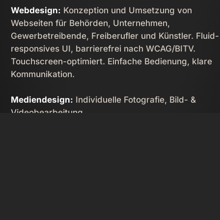
Webdesign:
Konzeption und Umsetzung von
Webseiten für Behörden, Unternehmen,
Gewerbetreibende, Freiberufler und Künstler. Fluid-
responsives UI, barrierefrei nach WCAG/­BITV.
Touchscreen-optimiert. Einfache Bedienung, klare
Kommunikation.
Mediendesign:
Individuelle Fotografie, Bild- &
Videobearbeitung.

Content Management:
Editieren Ihrer Inhalte im
Browser. Automatische Bildoptimierung.
Betreuung & Support:
Langfristige Wartung und
Updates. Unkomplizierte Kommunikation bei Frage
und Problemen. Beratung und Unterstützung von
Agenturen.