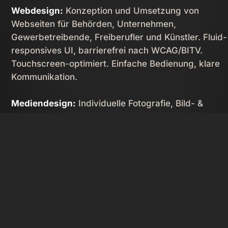
Webdesign:
Konzeption und Umsetzung von
Webseiten für Behörden, Unternehmen,
Gewerbetreibende, Freiberufler und Künstler. Fluid-
responsives UI, barrierefrei nach WCAG/­BITV.
Touchscreen-optimiert. Einfache Bedienung, klare
Kommunikation.
Mediendesign:
Individuelle Fotografie, Bild- &
Videobearbeitung.

Content Management:
Editieren Ihrer Inhalte im
Browser. Automatische Bildoptimierung.
Betreuung & Support:
Langfristige Wartung und
Updates. Unkomplizierte Kommunikation bei Frage
und Problemen. Beratung und Unterstützung von
Agenturen.