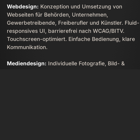
Webdesign:
Konzeption und Umsetzung von
Webseiten für Behörden, Unternehmen,
Gewerbetreibende, Freiberufler und Künstler. Fluid-
responsives UI, barrierefrei nach WCAG/­BITV.
Touchscreen-optimiert. Einfache Bedienung, klare
Kommunikation.
Mediendesign:
Individuelle Fotografie, Bild- &
Videobearbeitung.

Content Management:
Editieren Ihrer Inhalte im
Browser. Automatische Bildoptimierung.
Betreuung & Support:
Langfristige Wartung und
Updates. Unkomplizierte Kommunikation bei Frage
und Problemen. Beratung und Unterstützung von
Agenturen.