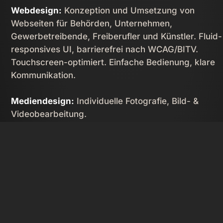
Webdesign:
Konzeption und Umsetzung von
Webseiten für Behörden, Unternehmen,
Gewerbetreibende, Freiberufler und Künstler. Fluid-
responsives UI, barrierefrei nach WCAG/­BITV.
Touchscreen-optimiert. Einfache Bedienung, klare
Kommunikation.
Mediendesign:
Individuelle Fotografie, Bild- &
Videobearbeitung.

Content Management:
Editieren Ihrer Inhalte im
Browser. Automatische Bildoptimierung.
Betreuung & Support:
Langfristige Wartung und
Updates. Unkomplizierte Kommunikation bei Frage
und Problemen. Beratung und Unterstützung von
Agenturen.